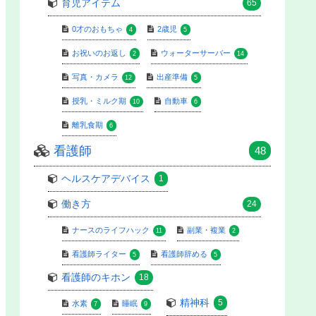
育児アイテム
65
0才のおもちゃ
2歳児
4
5
お祝いのお返し
ウォーターサーバー
2
14
写真・カメラ
出産準備
12
5
授乳・ミルク期
自動車
10
6
離乳食期
6
看護師
48
ヘルスケアデバイス
1
働き方
24
ナースのライフハック
副業・複業
11
2
看護師ライター
看護師辞める
5
5
看護師のキホン
18
精神科
5
水素
睡眠
7
9