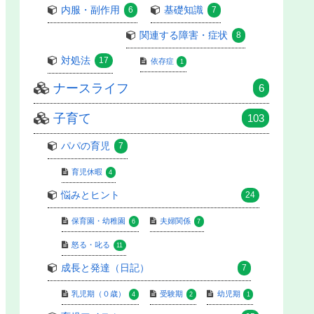
内服・副作用
基礎知識
6
7
関連する障害・症状
8
対処法
17
依存症
1
ナースライフ
6
子育て
103
パパの育児
7
育児休暇
4
悩みとヒント
24
保育園・幼稚園
夫婦関係
6
7
怒る・叱る
11
成長と発達（日記）
7
乳児期（０歳）
受験期
幼児期
4
2
1