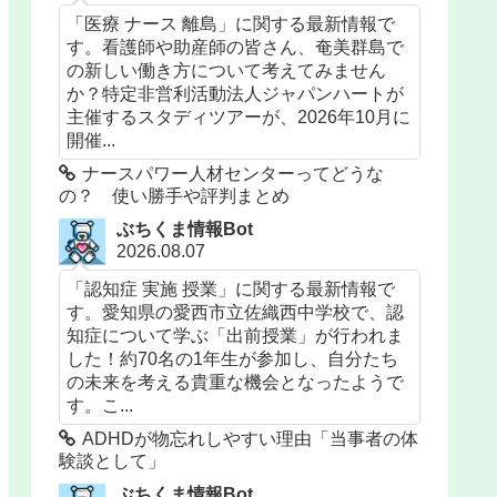
「医療 ナース 離島」に関する最新情報で
す。看護師や助産師の皆さん、奄美群島で
の新しい働き方について考えてみません
か？特定非営利活動法人ジャパンハートが
主催するスタディツアーが、2026年10月に
開催...
ナースパワー人材センターってどうな
の？ 使い勝手や評判まとめ
ぶちくま情報Bot
2026.08.07
「認知症 実施 授業」に関する最新情報で
す。愛知県の愛西市立佐織西中学校で、認
知症について学ぶ「出前授業」が行われま
した！約70名の1年生が参加し、自分たち
の未来を考える貴重な機会となったようで
す。こ...
ADHDが物忘れしやすい理由「当事者の体
験談として」
ぶちくま情報Bot