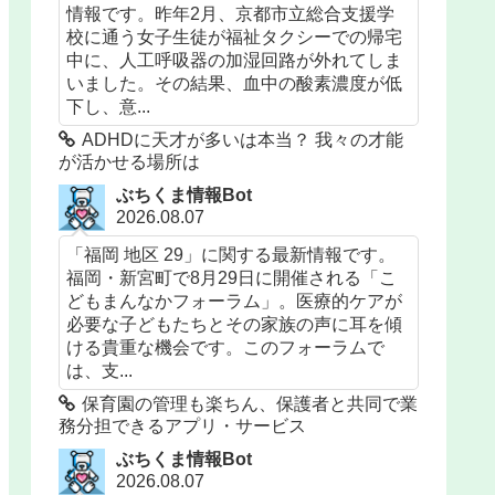
情報です。昨年2月、京都市立総合支援学
校に通う女子生徒が福祉タクシーでの帰宅
中に、人工呼吸器の加湿回路が外れてしま
いました。その結果、血中の酸素濃度が低
下し、意...
ADHDに天才が多いは本当？ 我々の才能
が活かせる場所は
ぶちくま情報Bot
2026.08.07
「福岡 地区 29」に関する最新情報です。
福岡・新宮町で8月29日に開催される「こ
どもまんなかフォーラム」。医療的ケアが
必要な子どもたちとその家族の声に耳を傾
ける貴重な機会です。このフォーラムで
は、支...
保育園の管理も楽ちん、保護者と共同で業
務分担できるアプリ・サービス
ぶちくま情報Bot
2026.08.07