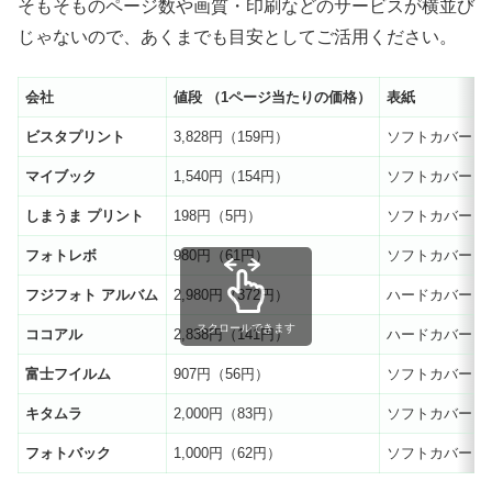
そもそものページ数や画質・印刷などのサービスが横並び
じゃないので、あくまでも目安としてご活用ください。
会社
値段
（
1
ページ当たりの価格）
表紙
ビスタプリント
3,828円（159円）
ソフトカバー
マイブック
1,540円（154円）
ソフトカバー
しまうま
プリント
198円（5円）
ソフトカバー
フォトレボ
980円（61円）
ソフトカバー
フジフォト
アルバム
2,980円（372円）
ハードカバー
スクロールできます
ココアル
2,838円（141円）
ハードカバー
富士フイルム
907円（56円）
ソフトカバー
キタムラ
2,000円（83円）
ソフトカバー
フォトバック
1,000円（62円）
ソフトカバー