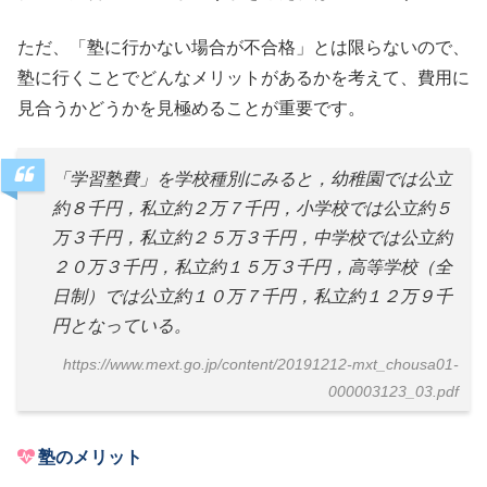
ただ、「塾に行かない場合が不合格」とは限らないので、
塾に行くことでどんなメリットがあるかを考えて、費用に
見合うかどうかを見極めることが重要です。
「学習塾費」を学校種別にみると，幼稚園では公立
約８千円，私立約２万７千円，小学校では公立約５
万３千円，私立約２５万３千円，中学校では公立約
２０万３千円，私立約１５万３千円，高等学校（全
日制）では公立約１０万７千円，私立約１２万９千
円となっている。
https://www.mext.go.jp/content/20191212-mxt_chousa01-
000003123_03.pdf
塾のメリット